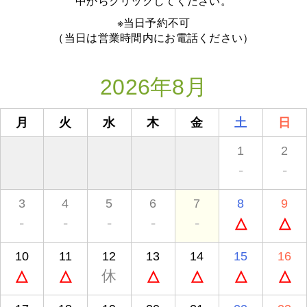
中からクリックしてください。
※当日予約不可
（当日は営業時間内にお電話ください）
2026年8月
月
火
水
木
金
土
日
1
2
-
-
3
4
5
6
7
8
9
-
-
-
-
-
△
△
10
11
12
13
14
15
16
△
△
休
△
△
△
△