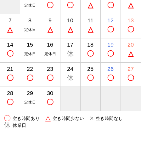
〇
〇
△
〇
△
定休日
7
8
9
10
11
12
13
△
△
△
△
〇
〇
定休日
14
15
16
17
18
19
20
〇
休
〇
〇
△
定休日
定休日
21
22
23
24
25
26
27
〇
〇
〇
休
〇
〇
〇
28
29
30
〇
〇
定休日
〇
△
×
空き時間あり
空き時間少ない
空き時間なし
休
休業日