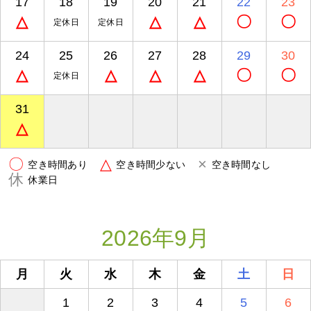
17
18
19
20
21
22
23
△
△
△
〇
〇
定休日
定休日
24
25
26
27
28
29
30
△
△
△
△
〇
〇
定休日
31
△
〇
△
×
空き時間あり
空き時間少ない
空き時間なし
休
休業日
2026年9月
月
火
水
木
金
土
日
1
2
3
4
5
6