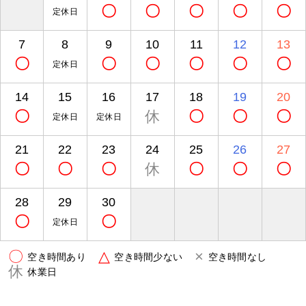
〇
〇
〇
〇
〇
定休日
7
8
9
10
11
12
13
〇
〇
〇
〇
〇
〇
定休日
14
15
16
17
18
19
20
〇
休
〇
〇
〇
定休日
定休日
21
22
23
24
25
26
27
〇
〇
〇
休
〇
〇
〇
28
29
30
〇
〇
定休日
〇
△
×
空き時間あり
空き時間少ない
空き時間なし
休
休業日