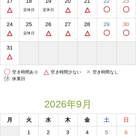
17
18
19
20
21
22
23
△
△
△
〇
〇
定休日
定休日
24
25
26
27
28
29
30
△
△
△
△
〇
〇
定休日
31
△
〇
△
×
空き時間あり
空き時間少ない
空き時間なし
休
休業日
2026年9月
月
火
水
木
金
土
日
1
2
3
4
5
6