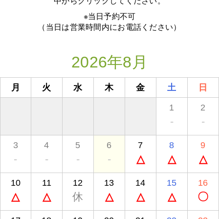
中からクリックしてください。
※当日予約不可
（当日は営業時間内にお電話ください）
2026年8月
月
火
水
木
金
土
日
1
2
-
-
3
4
5
6
7
8
9
-
-
-
-
△
△
△
10
11
12
13
14
15
16
△
△
休
△
△
△
〇