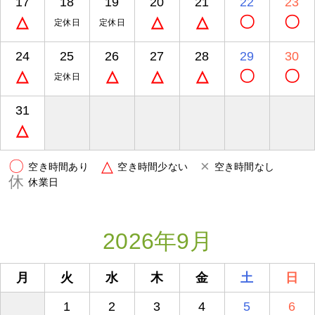
17
18
19
20
21
22
23
△
△
△
〇
〇
定休日
定休日
24
25
26
27
28
29
30
△
△
△
△
〇
〇
定休日
31
△
〇
△
×
空き時間あり
空き時間少ない
空き時間なし
休
休業日
2026年9月
月
火
水
木
金
土
日
1
2
3
4
5
6