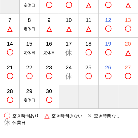
〇
〇
△
〇
△
定休日
7
8
9
10
11
12
13
△
△
△
△
〇
〇
定休日
14
15
16
17
18
19
20
〇
休
〇
〇
△
定休日
定休日
21
22
23
24
25
26
27
〇
〇
〇
休
〇
〇
〇
28
29
30
〇
〇
定休日
〇
△
×
空き時間あり
空き時間少ない
空き時間なし
休
休業日