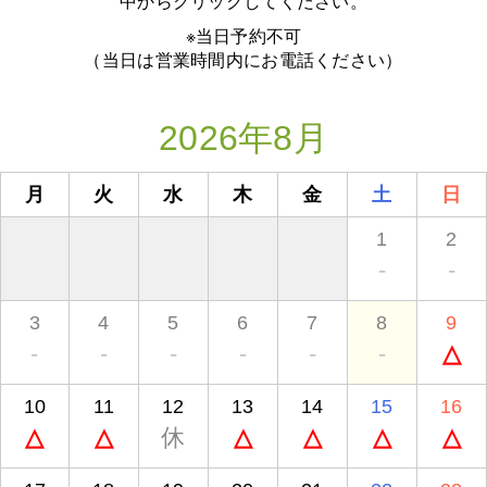
中からクリックしてください。
※当日予約不可
（当日は営業時間内にお電話ください）
2026年8月
月
火
水
木
金
土
日
1
2
-
-
3
4
5
6
7
8
9
-
-
-
-
-
-
△
10
11
12
13
14
15
16
△
△
休
△
△
△
△