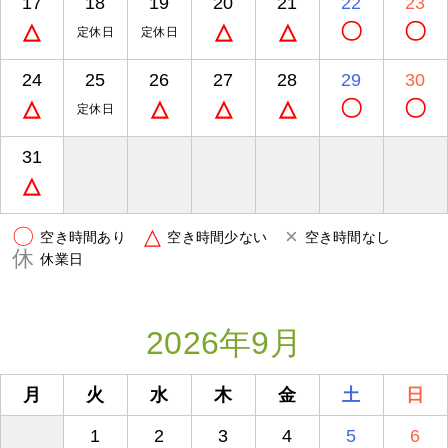
17
18
19
20
21
22
23
△
△
△
〇
〇
定休日
定休日
24
25
26
27
28
29
30
△
△
△
△
〇
〇
定休日
31
△
〇
△
×
空き時間あり
空き時間少ない
空き時間なし
休
休業日
2026年9月
月
火
水
木
金
土
日
1
2
3
4
5
6