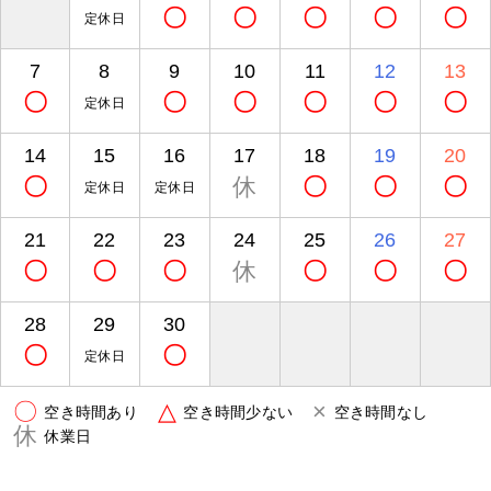
〇
〇
〇
〇
〇
定休日
7
8
9
10
11
12
13
〇
〇
〇
〇
〇
〇
定休日
14
15
16
17
18
19
20
〇
休
〇
〇
〇
定休日
定休日
21
22
23
24
25
26
27
〇
〇
〇
休
〇
〇
〇
28
29
30
〇
〇
定休日
〇
△
×
空き時間あり
空き時間少ない
空き時間なし
休
休業日