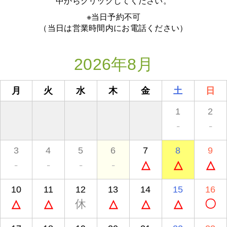
中からクリックしてください。
※当日予約不可
（当日は営業時間内にお電話ください）
2026年8月
月
火
水
木
金
土
日
1
2
-
-
3
4
5
6
7
8
9
-
-
-
-
△
△
△
10
11
12
13
14
15
16
△
△
休
△
△
△
〇