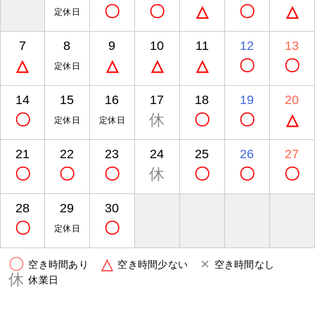
〇
〇
△
〇
△
定休日
7
8
9
10
11
12
13
△
△
△
△
〇
〇
定休日
14
15
16
17
18
19
20
〇
休
〇
〇
△
定休日
定休日
21
22
23
24
25
26
27
〇
〇
〇
休
〇
〇
〇
28
29
30
〇
〇
定休日
〇
△
×
空き時間あり
空き時間少ない
空き時間なし
休
休業日