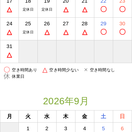
17
18
19
20
21
22
23
△
△
△
〇
〇
定休日
定休日
24
25
26
27
28
29
30
△
△
△
△
〇
〇
定休日
31
△
〇
△
×
空き時間あり
空き時間少ない
空き時間なし
休
休業日
2026年9月
月
火
水
木
金
土
日
1
2
3
4
5
6