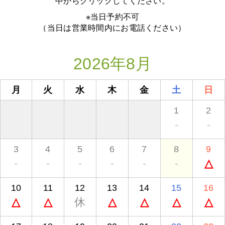
中からクリックしてください。
※当日予約不可
（当日は営業時間内にお電話ください）
2026年8月
月
火
水
木
金
土
日
1
2
-
-
3
4
5
6
7
8
9
-
-
-
-
-
-
△
10
11
12
13
14
15
16
△
△
休
△
△
△
△