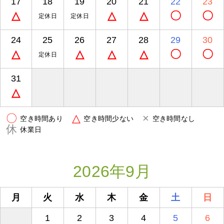
17
18
19
20
21
22
23
△
△
△
〇
〇
定休日
定休日
24
25
26
27
28
29
30
△
△
△
△
〇
〇
定休日
31
△
〇
△
×
空き時間あり
空き時間少ない
空き時間なし
休
休業日
2026年9月
月
火
水
木
金
土
日
1
2
3
4
5
6