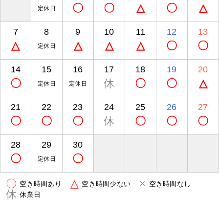
〇
〇
△
〇
△
定休日
7
8
9
10
11
12
13
△
△
△
△
〇
〇
定休日
14
15
16
17
18
19
20
〇
休
〇
〇
△
定休日
定休日
21
22
23
24
25
26
27
〇
〇
〇
休
〇
〇
〇
28
29
30
〇
〇
定休日
〇
△
×
空き時間あり
空き時間少ない
空き時間なし
休
休業日