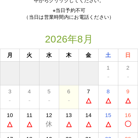
中からクリックしてください。
※当日予約不可
（当日は営業時間内にお電話ください）
2026年8月
月
火
水
木
金
土
日
1
2
-
-
3
4
5
6
7
8
9
-
-
-
-
△
△
△
10
11
12
13
14
15
16
△
△
休
△
△
△
〇