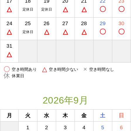
17
18
19
20
21
22
23
△
△
△
〇
〇
定休日
定休日
24
25
26
27
28
29
30
△
△
△
△
〇
〇
定休日
31
△
〇
△
×
空き時間あり
空き時間少ない
空き時間なし
休
休業日
2026年9月
月
火
水
木
金
土
日
1
2
3
4
5
6