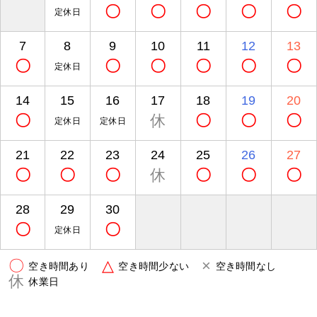
〇
〇
〇
〇
〇
定休日
7
8
9
10
11
12
13
〇
〇
〇
〇
〇
〇
定休日
14
15
16
17
18
19
20
〇
休
〇
〇
〇
定休日
定休日
21
22
23
24
25
26
27
〇
〇
〇
休
〇
〇
〇
28
29
30
〇
〇
定休日
〇
△
×
空き時間あり
空き時間少ない
空き時間なし
休
休業日