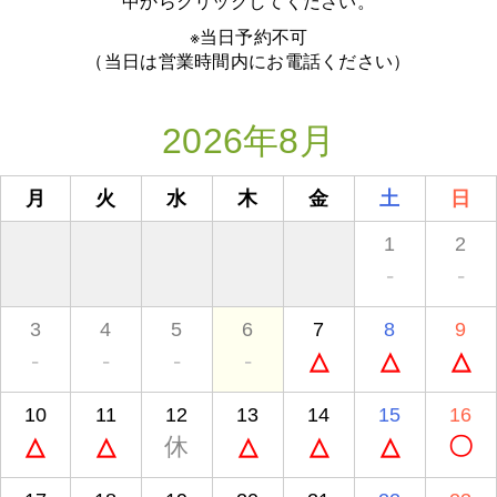
中からクリックしてください。
※当日予約不可
（当日は営業時間内にお電話ください）
2026年8月
月
火
水
木
金
土
日
1
2
-
-
3
4
5
6
7
8
9
-
-
-
-
△
△
△
10
11
12
13
14
15
16
△
△
休
△
△
△
〇