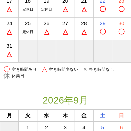
17
18
19
20
21
22
23
△
△
△
〇
〇
定休日
定休日
24
25
26
27
28
29
30
△
△
△
△
〇
〇
定休日
31
△
〇
△
×
空き時間あり
空き時間少ない
空き時間なし
休
休業日
2026年9月
月
火
水
木
金
土
日
1
2
3
4
5
6