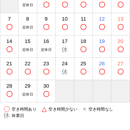
〇
〇
〇
〇
〇
定休日
7
8
9
10
11
12
13
〇
〇
〇
〇
〇
〇
定休日
14
15
16
17
18
19
20
〇
休
〇
〇
〇
定休日
定休日
21
22
23
24
25
26
27
〇
〇
〇
休
〇
〇
〇
28
29
30
〇
〇
定休日
〇
△
×
空き時間あり
空き時間少ない
空き時間なし
休
休業日