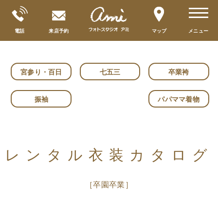
toggle
navigat
電話
来店予約
マップ
メニュー
宮参り・百日
七五三
卒業袴
振袖
パパママ着物
レンタル衣装カタログ
［卒園卒業］