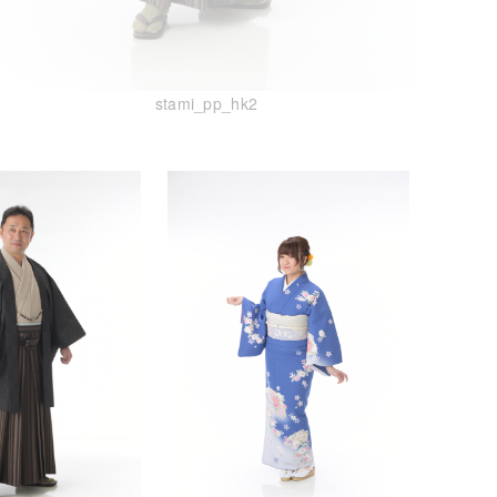
stami_pp_hk2