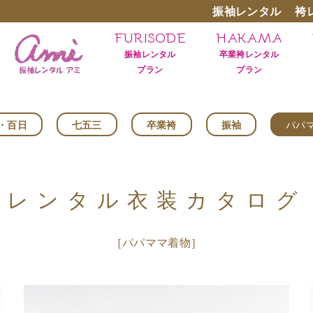
振袖レンタル
袴
FURISODE
HAKAMA
振袖レンタル
卒業袴レンタル
プラン
プラン
・百日
七五三
卒業袴
振袖
パパ
レンタル衣装カタログ
［パパママ着物］