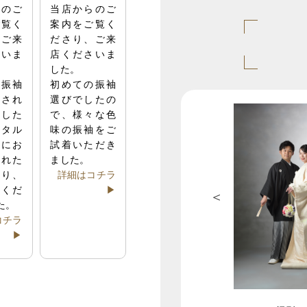
らのご
当店からのご
ご覧く
案内をご覧く
、ご来
ださり、ご来
さいま
店くださいま
した。
マ振袖
初めての振袖
討され
選びでしたの
ました
で、様々な色
ンタル
味の振袖をご
中にお
試着いただき
された
ました。
あり、
詳細はコチラ
ルくだ
▶
た。
コチラ
▶