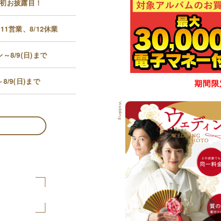
o」初お披露目！
1営業、8/12休業
8/9(日)まで
/9(日)まで
期間限
Wedding