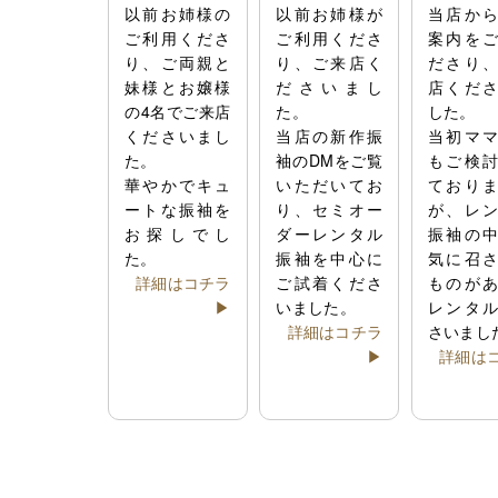
以前お姉様の
以前お姉様が
当店か
ご利用くださ
ご利用くださ
案内を
り、ご両親と
り、ご来店く
ださり
妹様とお嬢様
ださいまし
店くだ
の4名でご来店
た。
した。
くださいまし
当店の新作振
当初マ
た。
袖のDMをご覧
もご検
華やかでキュ
いただいてお
ており
ートな振袖を
り、セミオー
が、レ
お探しでし
ダーレンタル
振袖の
た。
振袖を中心に
気に召
詳細はコチラ
ご試着くださ
ものが
▶
いました。
レンタ
詳細はコチラ
さいまし
▶
詳細は