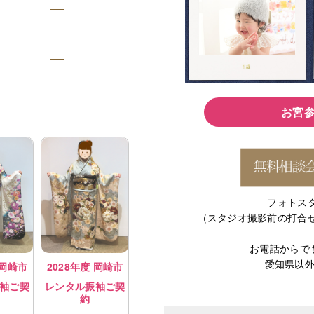
お宮
フォトス
（スタジオ撮影前の打合
お電話から
愛知県以
 岡崎市
2028年度 岡崎市
袖ご契
レンタル振袖ご契
約