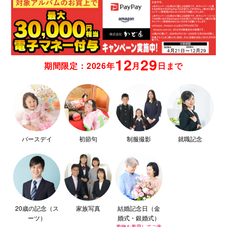
12
29
期間限定：2026年
月
日まで
バースデイ
初節句
制服撮影
就職記念
20歳の記念（ス
家族写真
結婚記念日（金
ーツ）
婚式・銀婚式）
着物を着用してご来