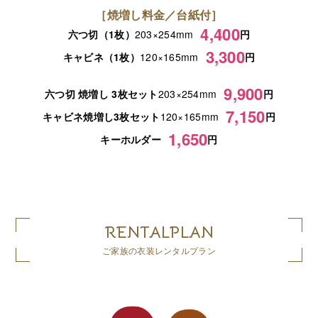
［焼増し料金／台紙付］
4,400
六つ切（1枚）
203×254mm
円
3,300
キャビネ（1枚）
120×165mm
円
9,900
六つ切 焼増し 3枚セット
203×254mm
円
7,150
キャビネ焼増し3枚セット
120×165mm
円
1,650
キーホルダー
円
RENTALPLAN
ご家族の衣装レンタルプラン