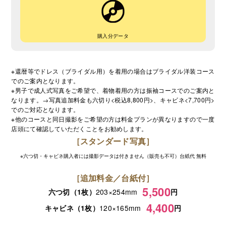
購入分データ
※還暦等でドレス（ブライダル用）を着用の場合はブライダル洋装コース
でのご案内となります。
※男子で成人式写真をご希望で、着物着用の方は振袖コースでのご案内と
なります。→写真追加料金も六切り<税込8,800円>、キャビネ<7,700円>
でのご対応となります。
※他のコースと同日撮影をご希望の方は料金プランが異なりますので一度
店頭にて確認していただくことをお勧めします。
［スタンダード写真］
※六つ切・キャビネ購入者には撮影データは付きません（販売も不可）台紙代 無料
［追加料金／台紙付］
5,500
六つ切（1枚）
203×254mm
円
4,400
キャビネ（1枚）
120×165mm
円