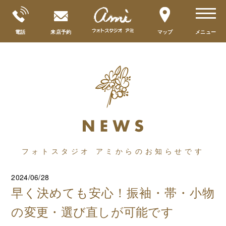
toggle
navigat
電話
来店予約
マップ
メニュー
フォトスタジオ アミからのお知らせです
2024/06/28
早く決めても安心！振袖・帯・小物
の変更・選び直しが可能です